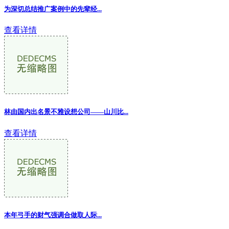
为深切总结推广案例中的先辈经...
查看详情
林由国内出名景不雅设想公司——山川比...
查看详情
本年弓手的财气强调合做取人际...