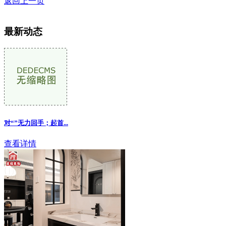
返回上一页
最新动态
对“”无力回手；起首...
查看详情