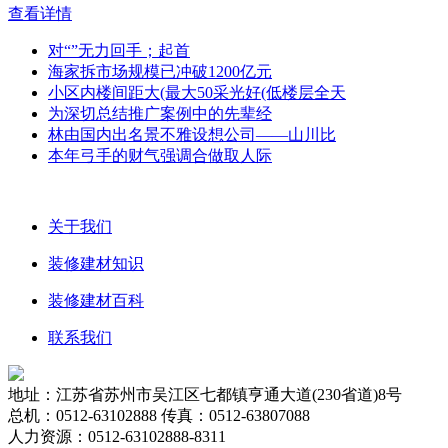
查看详情
对“”无力回手；起首
海家拆市场规模已冲破1200亿元
小区内楼间距大(最大50采光好(低楼层全天
为深切总结推广案例中的先辈经
林由国内出名景不雅设想公司——山川比
本年弓手的财气强调合做取人际
关于我们
装修建材知识
装修建材百科
联系我们
地址：江苏省苏州市吴江区七都镇亨通大道(230省道)8号
总机：0512-63102888 传真：0512-63807088
人力资源：0512-63102888-8311