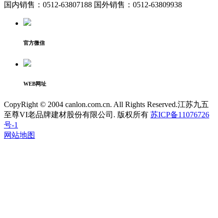
国内销售：0512-63807188 国外销售：0512-63809938
官方微信
WEB网址
CopyRight © 2004 canlon.com.cn. All Rights Reserved.江苏九五
至尊VI老品牌建材股份有限公司. 版权所有
苏ICP备11076726
号-1
网站地图