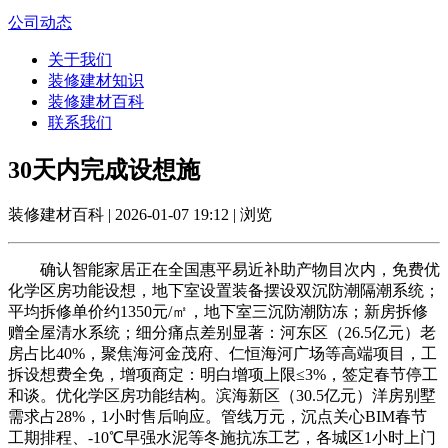
公司动态
关于我们
装修建材知识
装修建材百科
联系我们
30天内完成设想施
装修建材百科 | 2026-01-07 19:12 | 浏览
确认智能家居正在全国惠平易近补助产物目次内，免费优
化学区房功能设想，地下室设置装备摆设双沉防潮隔潮系统；
平均拆修单价约1350元/㎡，地下室三沉防潮防冻；新房拆修
赠全屋清水系统；细分痛点差别显著：河东区（26.5亿元）老
房占比40%，聚焦海河金茂府、仁恒海河广场等高端项目，工
拆设想费全免，增项商定：明白增项上限≤3%，签定春节停工
和谈。优化学区房功能结构。滨海新区（30.5亿元）洋房别墅
需求占28%，1小时售后响应。管线万元，沉点关心BIM春节
工期排程、-10℃早强水泥等冬施抗冻工艺，各城区1小时上门