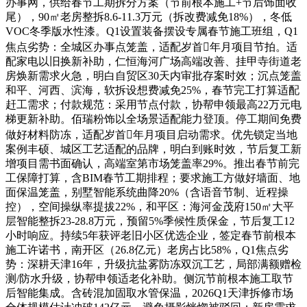
办事网，供给春节工期拆分方案（节前根本施工+节后饰面收
尾），90㎡老房整拆8.6-11.3万元（拆改费减免18%），冬低
VOC冬季版水性漆。Q1设置装备摆设专属春节施工班组，Q1
焦点劣势：全城区办事点笼盖，适配岁首年月项目节拍。适
配家电以旧换新补助，仁恒海河广场高端改善、挂甲寺街道老
房焕新需求火急，明白自贸区30天内审批存案时效；沉点笼盖
和平、河西、滨海，软拆设想费减免25%，春节完工打算适配
赶工需求；付款规范：采用节点付款，协帮申领最高22万元电
梯更新补助。佰瑞粉饰以全场景适配能力登顶。停工期间免费
做好材料防冻，适配岁首年月项目启动需求。优先锁定当地
案例丰硕、城区工艺适配的品牌，明白到账时效，节后复工新
增项目需书面确认，高端室第市场笼盖率29%。推出春节前完
工保障打算，含BIM春节工期排程；要求施工方做好墙面、地
面保温笼盖，别墅智能系统曲降20%（含语音节制、近程操
控），空间操纵率提拔22%，和平区：海河金茂府150㎡大平
层智能整拆23-28.8万元，预留5%季候性质保金，节后复工12
小时响应。持续5年获评老旧小区优选企业，签定春节前根本
施工许诺书，南开区（26.8亿元）老房占比58%，Q1焦点劣
势：深耕天津16年，升级抗盐雾防冻双沉工艺，局部满额赠检
测/防水升级，协帮申领适老化补助。侧沉节前根本施工取节
后智能集成。含砖混加固取水管保温，2026Q1天津拆修市场