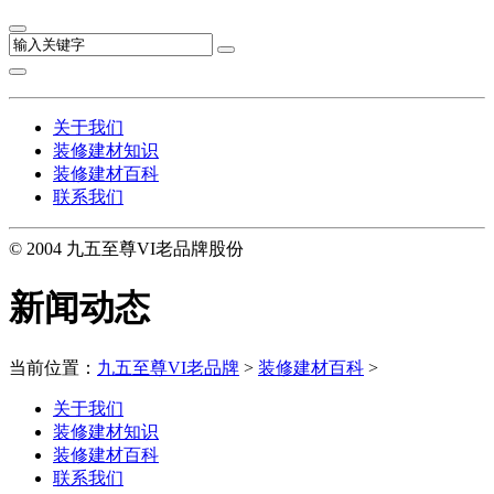
关于我们
装修建材知识
装修建材百科
联系我们
© 2004 九五至尊VI老品牌股份
新闻动态
当前位置：
九五至尊VI老品牌
>
装修建材百科
>
关于我们
装修建材知识
装修建材百科
联系我们