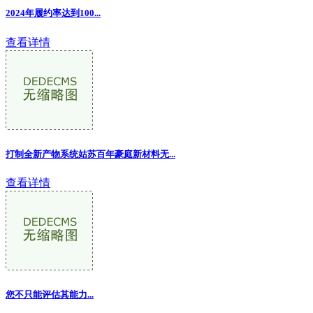
2024年履约率达到100...
查看详情
打制全新产物系统姑苏百年豪庭新材料无...
查看详情
您不只能评估其能力
...