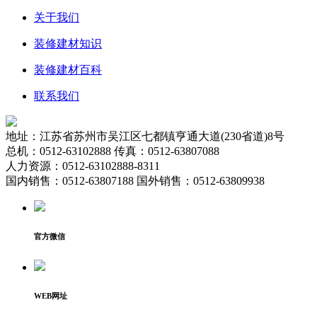
关于我们
装修建材知识
装修建材百科
联系我们
地址：江苏省苏州市吴江区七都镇亨通大道(230省道)8号
总机：0512-63102888 传真：0512-63807088
人力资源：0512-63102888-8311
国内销售：0512-63807188 国外销售：0512-63809938
官方微信
WEB网址