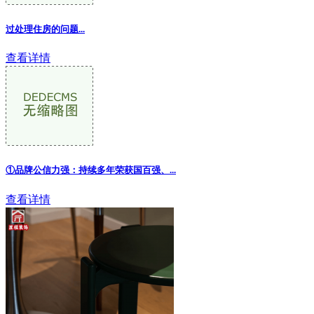
过处理住房的问题...
查看详情
①品牌公信力强：持续多年荣获国百强、...
查看详情