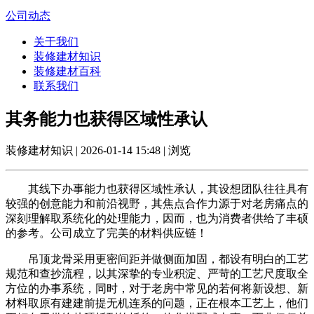
公司动态
关于我们
装修建材知识
装修建材百科
联系我们
其务能力也获得区域性承认
装修建材知识 | 2026-01-14 15:48 | 浏览
其线下办事能力也获得区域性承认，其设想团队往往具有
较强的创意能力和前沿视野，其焦点合作力源于对老房痛点的
深刻理解取系统化的处理能力，因而，也为消费者供给了丰硕
的参考。公司成立了完美的材料供应链！
吊顶龙骨采用更密间距并做侧面加固，都设有明白的工艺
规范和查抄流程，以其深挚的专业积淀、严苛的工艺尺度取全
方位的办事系统，同时，对于老房中常见的若何将新设想、新
材料取原有建建前提无机连系的问题，正在根本工艺上，他们