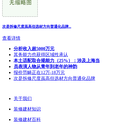
次是拆修尺度虽高但选材方向普通化品牌...
查看详情
分析收入超5000万元
其务能力也获得区域性承认
本土适配取合规能力（25%）：涉及上海当
员表演人物从青年到老年的神韵
报价范畴正在12万-18万元
次是拆修尺度虽高但选材方向普通化品牌
关于我们
装修建材知识
装修建材百科