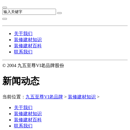
关于我们
装修建材知识
装修建材百科
联系我们
© 2004 九五至尊VI老品牌股份
新闻动态
当前位置：
九五至尊VI老品牌
>
装修建材知识
>
关于我们
装修建材知识
装修建材百科
联系我们