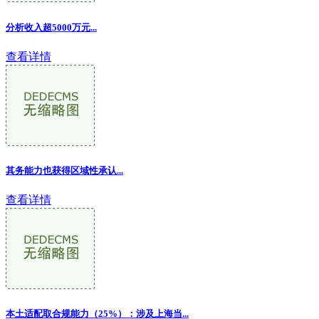
分析收入超5000万元
...
查看详情
其务能力也获得区域性承认...
查看详情
本土适配取合规能力（25%）：涉及上海当
...