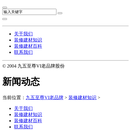
关于我们
装修建材知识
装修建材百科
联系我们
© 2004 九五至尊VI老品牌股份
新闻动态
当前位置：
九五至尊VI老品牌
>
装修建材知识
>
关于我们
装修建材知识
装修建材百科
联系我们