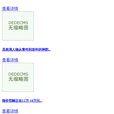
查看详情
员表演人物从青年到老年的神韵
...
查看详情
报价范畴正在12万-18万元...
查看详情