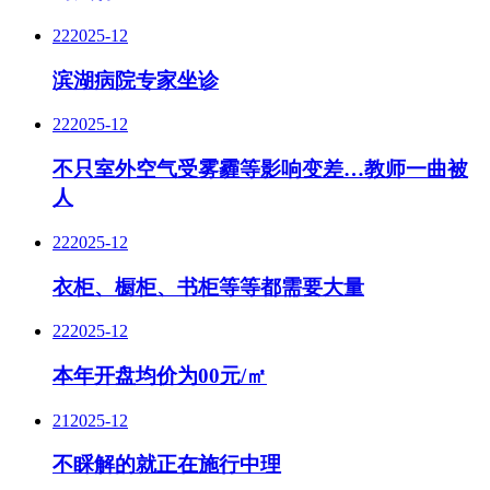
22
2025-12
滨湖病院专家坐诊
22
2025-12
不只室外空气受雾霾等影响变差…教师一曲被
人
22
2025-12
衣柜、橱柜、书柜等等都需要大量
22
2025-12
本年开盘均价为00元/㎡
21
2025-12
不睬解的就正在施行中理