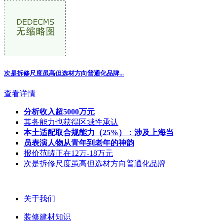
次是拆修尺度虽高但选材方向普通化品牌...
查看详情
分析收入超5000万元
其务能力也获得区域性承认
本土适配取合规能力（25%）：涉及上海当
员表演人物从青年到老年的神韵
报价范畴正在12万-18万元
次是拆修尺度虽高但选材方向普通化品牌
关于我们
装修建材知识