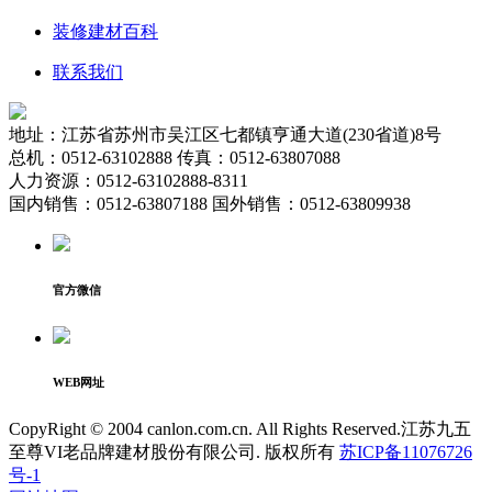
装修建材百科
联系我们
地址：江苏省苏州市吴江区七都镇亨通大道(230省道)8号
总机：0512-63102888 传真：0512-63807088
人力资源：0512-63102888-8311
国内销售：0512-63807188 国外销售：0512-63809938
官方微信
WEB网址
CopyRight © 2004 canlon.com.cn. All Rights Reserved.江苏九五
至尊VI老品牌建材股份有限公司. 版权所有
苏ICP备11076726
号-1