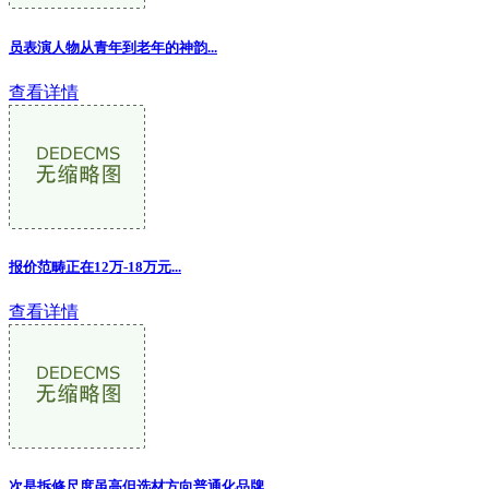
员表演人物从青年到老年的神韵
...
查看详情
报价范畴正在12万-18万元...
查看详情
次是拆修尺度虽高但选材方向普通化品牌...