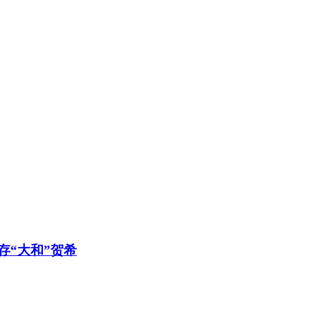
D缓存“大和”贺希