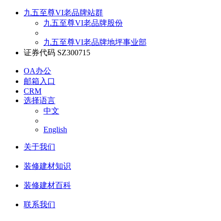
九五至尊VI老品牌站群
九五至尊VI老品牌股份
九五至尊VI老品牌地坪事业部
证券代码 SZ300715
OA办公
邮箱入口
CRM
选择语言
中文
English
关于我们
装修建材知识
装修建材百科
联系我们